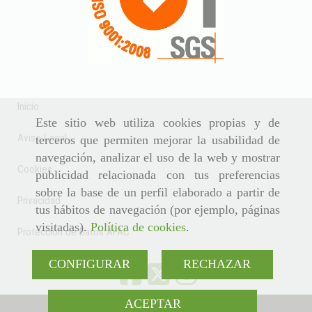
Inicio
Este sitio web utiliza cookies propias y de
Aviso Legal
terceros que permiten mejorar la usabilidad de
navegación, analizar el uso de la web y mostrar
Cookies
publicidad relacionada con tus preferencias
sobre la base de un perfil elaborado a partir de
Privacidad
tus hábitos de navegación (por ejemplo, páginas
visitadas).
Política de cookies
.
Protección de Datos AFAC
CONFIGURAR
RECHAZAR
ACEPTAR
942 370 808