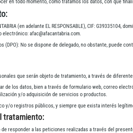
nocer en todo momento, cómo tratamos los datos, con qué fina
to:
NTABRIA
(en adelante EL RESPONSABLE),
CIF
:
G39335104
, dom
o electrónico:
afac@afacantabria.com
.
os (DPO): No se dispone de delegado, no obstante, puede cont
nales que serán objeto de tratamiento, a través de diferente
lar de los datos, bien a través de formulario web, correo electró
lización y/o adquisición de servicios o productos.
ico y/o registros públicos, y siempre que exista interés legít
l tratamiento:
de responder a las peticiones realizadas a través del present