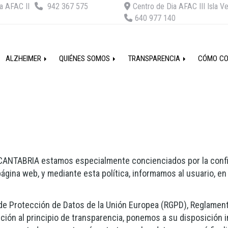
a AFAC II
942 367 575
Centro de Dia AFAC III Isla V
640 977 140
ALZHEIMER
QUIÉNES SOMOS
TRANSPARENCIA
CÓMO C
 CANTABRIA
estamos especialmente concienciados por la confid
 página web, y mediante esta política, informamos al usuario, e
l de Protección de Datos de la Unión Europea (RGPD), Reglame
nción al principio de transparencia, ponemos a su disposición 