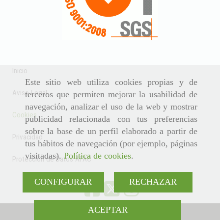
Inicio
Este sitio web utiliza cookies propias y de
Aviso Legal
terceros que permiten mejorar la usabilidad de
navegación, analizar el uso de la web y mostrar
Cookies
publicidad relacionada con tus preferencias
sobre la base de un perfil elaborado a partir de
Privacidad
tus hábitos de navegación (por ejemplo, páginas
visitadas).
Política de cookies
.
Protección de Datos AFAC
CONFIGURAR
RECHAZAR
ACEPTAR
942 370 808