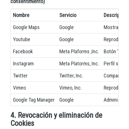
consentimiento)
Nombre
Servicio
Descripción
Google Maps
Google
Mostrar map
Youtube
Google
Reproducció
Facebook
Meta Plaforms ,Inc.
Botón 'Me g
Instagram
Meta Platorms, Inc.
Perfil soci
Twitter
Twitter, Inc.
Compartir co
Vimeo
Vimeo, Inc.
Reproducció
Google Tag Manager
Google
Administra 
4. Revocación y eliminación de
Cookies