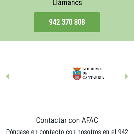
Llámanos
942 370 808
Anterior
Si
Contactar con AFAC
Póngase en contacto con nosotros en el 942