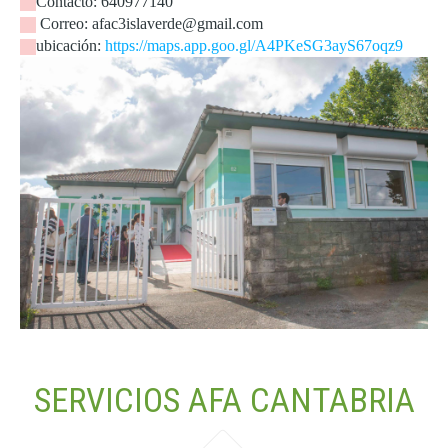
Contacto: 640977140
Correo: afac3islaverde@gmail.com
ubicación:
https://maps.app.goo.gl/A4PKeSG3ayS67oqz9
SERVICIOS AFA CANTABRIA