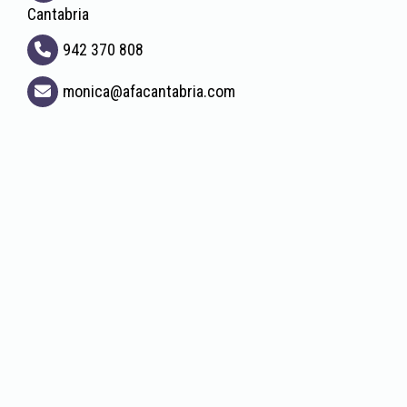
Cantabria
942 370 808
monica
afacantabria.com