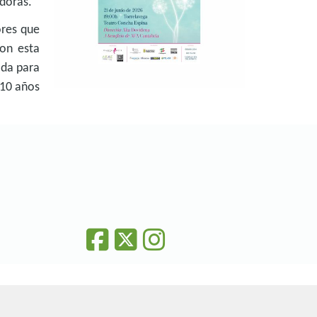
adoras.
ores que
con esta
ada para
 10 años