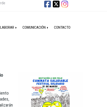
erde
OLABORAR
COMUNICACIÓN
CONTACTO
io
iento
dades,
alizarán