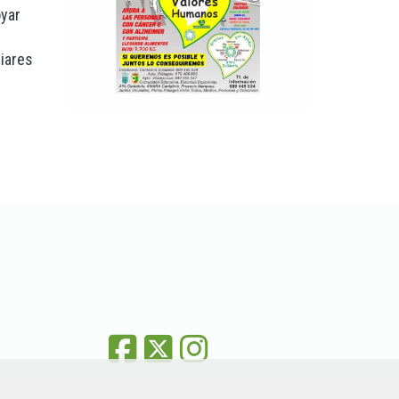
oyar
liares