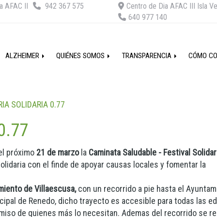
a AFAC II
942 367 575
Centro de Dia AFAC III Isla V
640 977 140
ALZHEIMER
QUIÉNES SOMOS
TRANSPARENCIA
CÓMO C
IA SOLIDARIA 0.77
0.77
 el próximo
21 de marzo
la
Caminata Saludable - Festival Solidar
solidaria con el finde de apoyar causas locales y fomentar la
miento de Villaescusa,
con un recorrido a pie hasta el Ayuntam
nicipal de Renedo, dicho trayecto es accesible para todas las e
omiso de quienes más lo necesitan. Ademas del recorrido se re