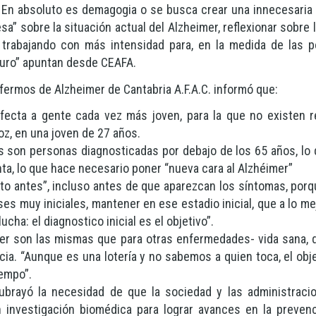
En absoluto es demagogia o se busca crear una innecesaria y 
a” sobre la situación actual del Alzheimer, reflexionar sobre l
trabajando con más intensidad para, en la medida de las po
turo” apuntan desde CEAFA.
nfermos de Alzheimer de Cantabria A.F.A.C. informó que:
ecta a gente cada vez más joven, para la que no existen r
z, en una joven de 27 años.
s son personas diagnosticadas por debajo de los 65 años, lo
ta, lo que hace necesario poner “nueva cara al Alzhéimer”
nto antes”, incluso antes de que aparezcan los síntomas, porq
es muy iniciales, mantener en ese estadio inicial, que a lo me
ucha: el diagnostico inicial es el objetivo”.
mer son las mismas que para otras enfermedades- vida sana, 
cia. “Aunque es una lotería y no sabemos a quien toca, el obj
iempo”.
brayó la necesidad de que la sociedad y las administraci
 investigación biomédica para lograr avances en la prevenci