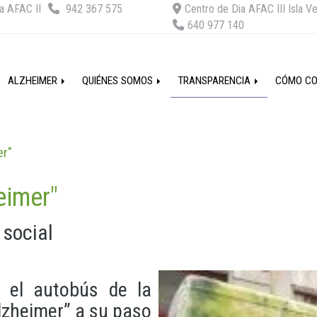
a AFAC II
942 367 575
Centro de Dia AFAC III Isla V
640 977 140
ALZHEIMER
QUIÉNES SOMOS
TRANSPARENCIA
CÓMO C
er"
eimer"
 social
n el autobús de la
lzheimer” a su paso