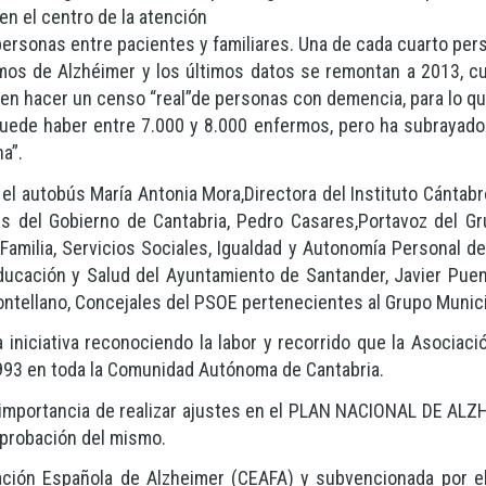
en el centro de la atención
personas entre pacientes y familiares. Una de cada cuarto per
rmos de Alzhéimer y los últimos datos se remontan a 2013, c
 hacer un censo “real”de personas con demencia, para lo que
uede haber entre 7.000 y 8.000 enfermos, pero ha subrayado l
a”.
 el autobús María Antonia Mora,Directora del Instituto Cántab
es del Gobierno de Cantabria, Pedro Casares,Portavoz del G
 Familia, Servicios Sociales, Igualdad y Autonomía Personal 
cación y Salud del Ayuntamiento de Santander, Javier Puent
tellano, Concejales del PSOE pertenecientes al Grupo Municip
 iniciativa reconociendo la labor y recorrido que la Asociac
1.993 en toda la Comunidad Autónoma de Cantabria.
la importancia de realizar ajustes en el PLAN NACIONAL DE ALZ
aprobación del mismo.
ación Española de Alzheimer (CEAFA) y subvencionada por el