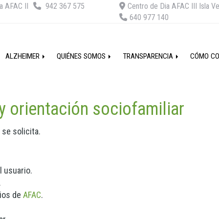
a AFAC II
942 367 575
Centro de Dia AFAC III Isla V
640 977 140
ALZHEIMER
QUIÉNES SOMOS
TRANSPARENCIA
CÓMO C
y orientación sociofamiliar
se solicita.
l usuario.
.
cios de
AFAC
.